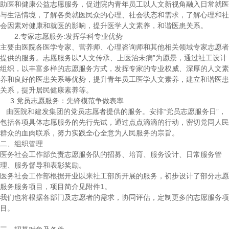
助医和健康公益志愿服务，促进院内青年员工以人文新视角融入日常就医
与生活情境，了解各类就医民众的心理、社会状态和需求，了解心理和社
会因素对健康和就医的影响，提升医学人文素养，和谐医患关系。
2.专家志愿服务:发挥学科专业优势
主要由医院各医学专家、营养师、心理咨询师和其他相关领域专家志愿者
提供的服务。志愿服务以“人文传承、上医治未病”为愿景，通过社工设计
组织，以丰富多样的志愿服务方式，发挥专家的专业权威、深厚的人文素
养和良好的医患关系等优势，提升青年员工医学人文素养，建立和谐医患
关系，提升居民健康素养等。
3.党员志愿服务：先锋模范争做表率
由医院和建发集团的党员志愿者提供的服务。安排“党员志愿服务日”，
包括各项具体志愿服务的先行先试，通过点点滴滴的行动，密切党同人民
群众的血肉联系，努力实践全心全意为人民服务的宗旨。
二、组织管理
医务社会工作部负责志愿服务队的招募、培育、服务设计、日常服务管
理、服务督导和表彰奖励。
医务社会工作部根据开业以来社工部所开展的服务，初步设计了部分志愿
服务服务项目，项目简介见附件1。
我们也将根据各部门及志愿者的需求，协同评估，定制更多的志愿服务项
目。