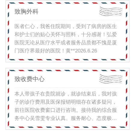
超的专业判断与丰富的疑难癫痫外科经验，精
好，待人谦和，是我和小孩就医以来遇到一群
致胸外科
准评估孩子双侧大脑多处致痫结节分布、避开
特别尽职尽责的医护，体谅病患的难处，安抚
重要运动功能区，为孩子量身制定了精准外科
患者的情绪，认真且负责，难得的好医者。总
医者仁心，我爸住院期间，受到了病房的医生
治疗方案。各位主任医生医术精湛、沉稳细
之特别感谢大家，总之概括一下就是：医术精
和护士们的贴心关怀与照料，十分感谢！弘爱
致，手术精益求精、精准入微，成功将痫皮质
湛祛病痛，医德温暖暖人心；心系病患耐心
医院无论从医疗水平或者服务品质都不愧是厦
结节予以处理，术后无偏瘫，守住了孩子的未
医，细心护理好医护。给你们点赞!王
门医疗界最好的医院！黄**2026.6.26
来。一路走来，由衷感恩姚主任、张主任、王
*2026.6.29
主任三位专家的仁心妙术、精准决策、勇于担
当，敢于挑战高难度复杂病例，给了孩子重生
的机会。由衷感谢王伟亮医生、王洋医生、李
致收费中心
伟杰医生等医生们，长期细致跟进孩子病情，
本人带孩子在贵院就诊，就诊结束后，我对孩
耐心解答我们无数次的疑问，精细调整用药、
子的诊疗费用及医保报销明细存在诸多疑问，
科学指导居家护理、发作应急处理与康复训
前往医院收费窗口进行咨询。接待我的综合服
练，温柔、耐心、负责，给予我们全家极大的
务中心吴雪雯专业认真、服务耐心、态度极
信心与安全感。由衷感谢钟护士长及全体护理
佳。面对我反复的疑问，工作人员全程温和耐
老师，在多次住院治疗期间，温柔细致、专业
心、细致负责，逐一对诊疗费用清单进行仔细