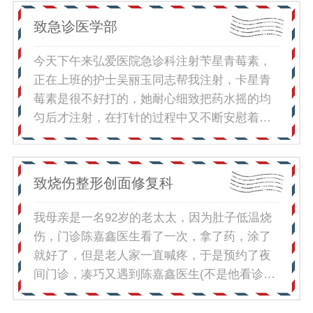
让医院变成了一个充满爱的地方，希望你们能
算，全程耐心的指导，是一个活力满满，很热
致急诊医学部
一直保持这份热情和爱心，为更多的患者带来
情的姑娘，整个就诊过程都让人很舒心，为她
希望和温暖。刘女士2026.5.26
们的热情服务点赞。陈女士2026.5.26
今天下午来弘爱医院急诊科注射苄星青莓素，
正在上班的护士吴丽玉同志帮我注射，卡星青
莓素是很不好打的，她耐心细致把药水摇的均
匀后才注射，在打针的过程中又不断安慰着
我，使我不知不觉完成了完全没有恐惧全过
程。我十分感谢吴丽玉护士，她全心全意为患
者服务精力值得大家学习的好榜样。弘爱医院
致烧伤整形创面修复科
的医生护士医术和服务态度都很好，值得大家
信任的好医院!李先生2026.5.13
我母亲是一名92岁的老太太，因为肚子低温烧
伤，门诊陈嘉鑫医生看了一次，拿了药，涂了
就好了，但是老人家一直喊疼，于是预约了夜
间门诊，凑巧又遇到陈嘉鑫医生(不是他看诊，
可能他值班。)帮老人家看了伤口，已经愈合，
只是长疤，于是陈嘉鑫医生帮老太太细心涂了