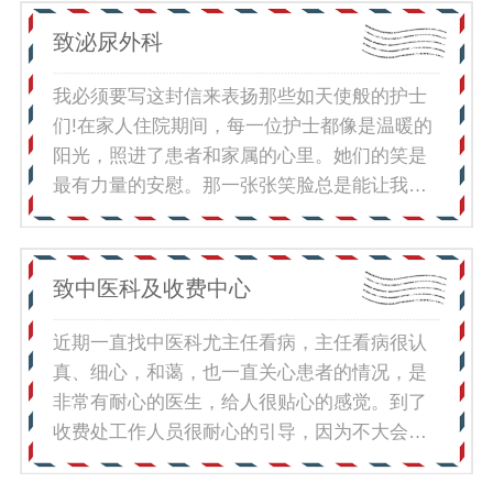
吴先生2026.5.28
致泌尿外科
我必须要写这封信来表扬那些如天使般的护士
们!在家人住院期间，每一位护士都像是温暖的
阳光，照进了患者和家属的心里。她们的笑是
最有力量的安慰。那一张张笑脸总是能让我们
忘却病痛的烦恼，她们就像一阵春风，带着满
满的关怀，询问我们的情况，让人感觉无比温
暖。她们工作认真又细心。打针的时候，手法
致中医科及收费中心
轻柔得几乎感觉不到疼痛;发药的时候，耐心地
告知每一个注意事项，确保我们不会出错。而
近期一直找中医科尤主任看病，主任看病很认
且，他们总是能及时发现患者的需求，无论是
真、细心，和蔼，也一直关心患者的情况，是
做什么都充满了浓浓的爱心。还有那些值夜班
非常有耐心的医生，给人很贴心的感觉。到了
的护士们，在寂静的夜里，她们就像守护天使
收费处工作人员很耐心的引导，因为不大会使
一样，定时来查看患者的情况，守护着每一个
用自助机，所以去柜台结算了，刚好遇到上次
人的健康。真心感谢每一位护士，你们的付出
帮助我的小姑娘林晓芸，她很热心的帮我结