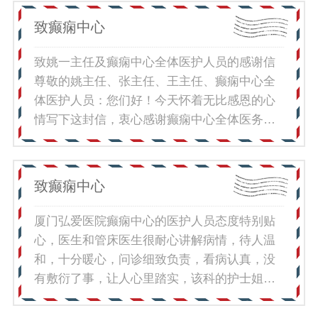
士技术也超棒，扎针几乎没有痛感，全程轻
致癫痫中心
松！由衷感谢各位医护的耐心与关照。叶
**2026.7.14
致姚一主任及癫痫中心全体医护人员的感谢信
尊敬的姚主任、张主任、王主任、癫痫中心全
体医护人员：您们好！今天怀着无比感恩的心
情写下这封信，衷心感谢癫痫中心全体医务人
员，为孩子竭尽全力、精准施治、保驾护航，
让孩子从长期难治性癫痫的困境中，重获新生
与希望。孩子自出生起患病，现在都不敢回想
致癫痫中心
孩子发病的样子，小小的身体蜷缩着一直抽
搐，每一秒都在揪碎我的心，我的世界彻底失
厦门弘爱医院癫痫中心的医护人员态度特别贴
去了色彩，生活里只剩下无尽的恐慌、煎熬和
心，医生和管床医生很耐心讲解病情，待人温
自我内耗，那时我们全家也一度陷入无助、焦
和，十分暖心，问诊细致负责，看病认真，没
虑与绝望，四处求医，调药、ACTH，始终未能
有敷衍了事，让人心里踏实，该科的护士姐姐
得到有效控制。万幸之下，我们遇见了专业、
们照顾细心周到，打针手法轻柔且技术厉害，
权威、温暖的姚主任团队。姚主任团队凭借高
日常照料特别上心。该科的医术精湛，医德也