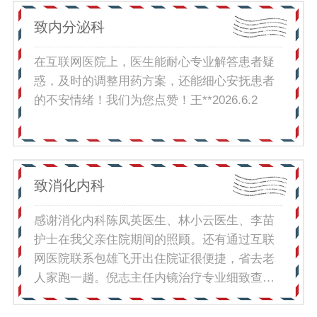
耐心，悉心照料年幼的孩子，安抚孩子情绪、
核对，逐条清晰解释各项收费由来、医保报销
用温暖的态度抚平病痛让每一次住院治疗都充
致内分泌科
比例和结算规则，把复杂的账单内容讲得通俗
满温情。从频繁难治的癫痫、发育受限，到如
易懂，彻底解开了我的疑惑。不仅如此，工作
今发作基本控制、大脑电活动大幅改善、运动
在互联网医院上，医生能耐心专业解答患者疑
人员还十分贴心地主动帮我整理、规整好所有
认知语言稳步进步，孩子每一点变好、每一次
惑，及时的调整用药方案，还能细心安抚患者
就诊票据和报销单据，分类摆放整齐，方便我
进步，全部离不开各位医护人员的专业、坚
的不安情绪！我们为您点赞！王**2026.6.2
后续留存和报销使用。此次为孩子就医的整个
守、付出与大爱。千言万语，难表心中感激。
咨询过程，让我深深感受到贵院收费窗口工作
是你们精湛的医术驱散了笼罩家庭的阴霾，是
人员高度的责任心、扎实的业务能力和暖心周
你们温柔的仁心点亮了孩子康复的希望。在
到的服务态度。该同事履职尽责、服务为民，
此，我们全家向癫痫中心全体医护人员致以最
致消化内科
充分展现了贵院优良的服务风貌与职业素养，
崇高的敬意！衷心祝愿各位：身体健康、工作
让患者家属倍感温暖、安心。特此来信，希望
顺遂、阖家安康、岁岁平安！此致 敬礼!蒲
感谢消化内科陈凤英医生、林小云医生、李苗
院领导对这位认真负责的工作人员予以表扬！
**2026.7.9
护士在我父亲住院期间的照顾。还有通过互联
张女士2026.6.23
网医院联系包雄飞开出住院证很便捷，省去老
人家跑一趟。倪志主任内镜治疗专业细致查房
耐心解答患者疑虑。时时以患者为中心，帮助
家属规劝患者戒烟限酒，规律饮食，医者仁心!